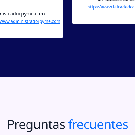
ttps://www.letradedoctor.com
facturagor
https://www.factu
Preguntas
frecuentes