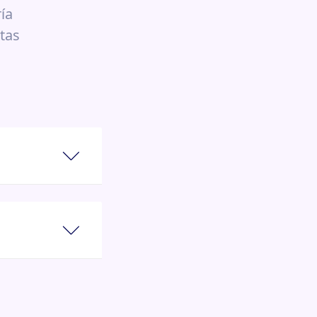
ía
tas