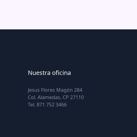
Nuestra oficina
Jesus Flores Magón 284
Col. Alamedas, CP 27110
Tel. 871 752 3466