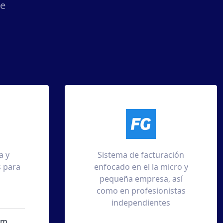
de
cturación
Administrador de
la micro y
pendientes, reuniones,
esa, así
expedientes de
sionistas
trabajadores, clientes y
entes
proveedores.