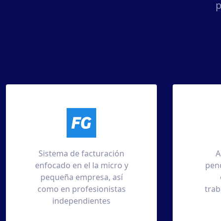
p
Administrador de
pendientes, reuniones,
expedientes de
trabajadores, clientes y
proveedores.