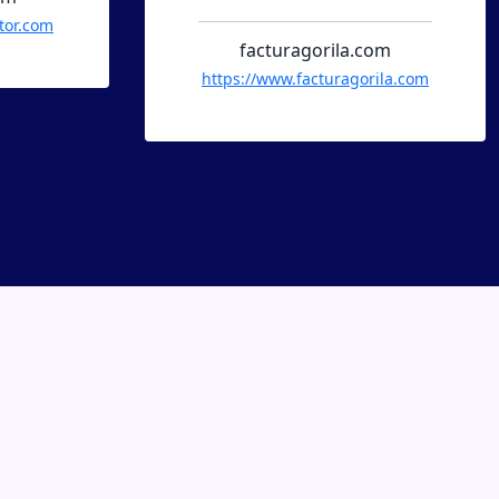
ila.com
administradorpyme.com
ragorila.com
https://www.administradorpyme.c