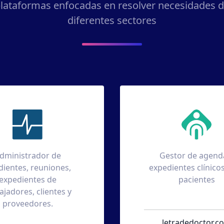
lataformas enfocadas en resolver necesidades 
diferentes sectores
Gestor de agenda y
Sistema de fa
expedientes clínicos para
enfocado en el 
pacientes
pequeña empr
como en profe
independi
letradedoctor.com